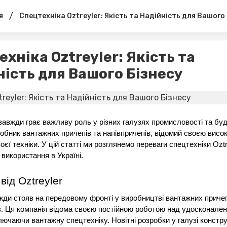
/
я
Спецтехніка Oztreyler: Якість та Надійність для Вашого
хніка Oztreyler: Якість та
ність для Вашого Бізнесу
завжди грає важливу роль у різних галузях промисловості та буді
робник вантажних причепів та напівпричепів, відомий своєю висок
оєї техніки. У цій статті ми розглянемо переваги спецтехніки Oztre
 використання в Україні.
 від Oztreyler
вжди стояв на передовому фронті у виробництві вантажних причепі
в. Ця компанія відома своєю постійною роботою над удосконален
лючаючи вантажну спецтехніку. Новітні розробки у галузі конструк