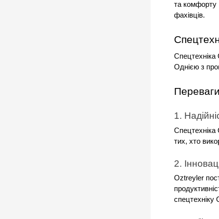
та комфорту 
фахівців.
Спецтехні
Спецтехніка 
Однією з пров
Переваги
1. Надійні
Спецтехніка 
тих, хто вик
2. Інновац
Oztreyler пос
продуктивніст
спецтехніку 