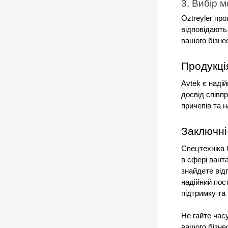
3. Вибір 
Oztreyler про
відповідають
вашого бізне
Продукці
Avtek є надій
досвід співп
причепів та н
Заключні
Спецтехніка O
в сфері ванта
знайдете відп
надійний пос
підтримку та 
Не гайте час
вашого бізнес