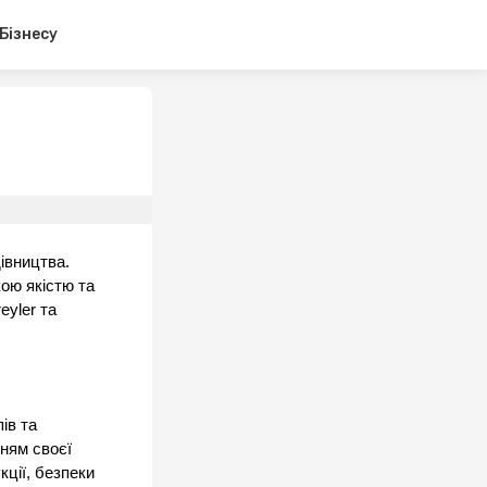
 Бізнесу
вництва. 
ою якістю та 
yler та 
в та 
ням своєї 
ції, безпеки 