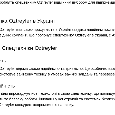
роблять спецтехніку Oztreyler відмінним вибором для підприємців
ка Oztreyler в Україні
Oztreyler має свою присутність в Україні завдяки надійним поста
ідних компаній, що пропонує спецтехніку Oztreyler в Україні, є A
 Спецтехніки Oztreyler
сть
Oztreyler відома своєю надійністю та тривкістю. Це особливо важ
ористовує вантажну техніку в умовах важких завдань та перевезе
ійність
тійно впроваджує нові технології в свою спецтехніку, що поліпшує
ь та безпеку роботи. Інновації у конструкції та системах безпеки
Oztreyler конкурентоспроможною на ринку.