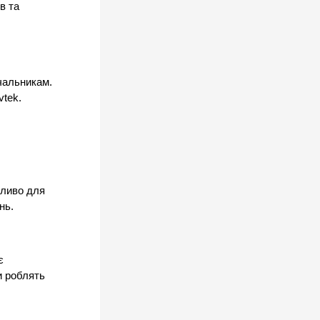
 та 
чальникам. 
vtek.
ливо для 
нь.
 
 роблять 