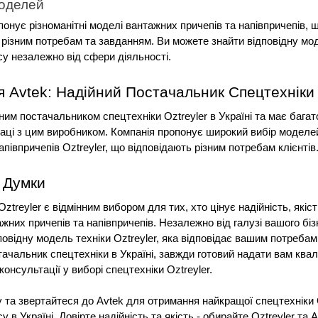
моделей
понує різноманітні моделі вантажних причепів та напівпричепів, щ
 різним потребам та завданням. Ви можете знайти відповідну мод
су незалежно від сфери діяльності.
я Avtek: Надійний Постачальник Спецтехніки 
ним постачальником спецтехніки Oztreyler в Україні та має багато
раці з цим виробником. Компанія пропонує широкий вибір моделе
апівпричепів Oztreyler, що відповідають різним потребам клієнтів
 Думки
ztreyler є відмінним вибором для тих, хто цінує надійність, якість
жних причепів та напівпричепів. Незалежно від галузі вашого бізн
овідну модель техніки Oztreyler, яка відповідає вашим потребам. 
тачальник спецтехніки в Україні, завжди готовий надати вам квал
консультації у виборі спецтехніки Oztreyler.
у та звертайтеся до Avtek для отримання найкращої спецтехніки O
у в Україні. Довірте надійність та якість - обирайте Oztreyler та A