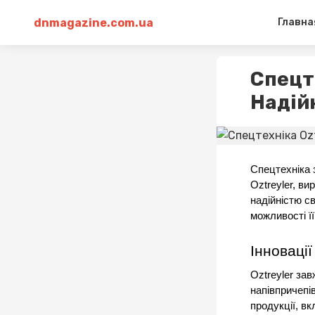
dnmagazine.com.ua
Главна
Спецте
Надій
Спецтехніка 
Oztreyler, ви
надійністю св
можливості її
Інновації
Oztreyler за
напівпричепі
продукції, вк