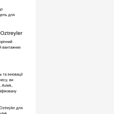
о 
ель для 
Oztreyler
річний 
й вантажних 
.
 та інновації 
есу, ви 
Avtek, 
іфіковану 
ztreyler для 
vtek.